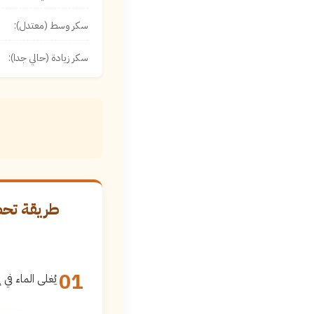
سكر وسط (معتدل):
سكر زيادة (حالي جدا):
طريقة تحض
01
يُغلى الماء في 