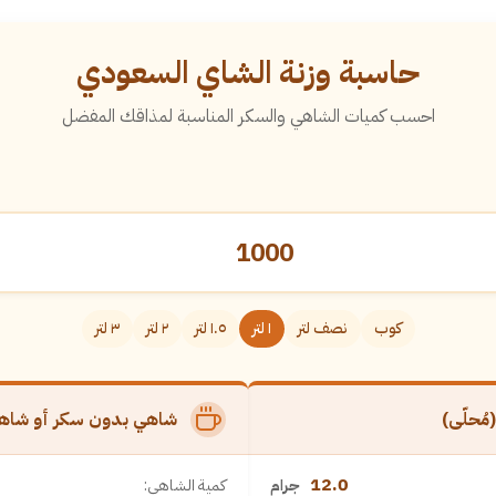
حاسبة وزنة الشاي السعودي
احسب كميات الشاهي والسكر المناسبة لمذاقك المفضل
كوب
نصف لتر
١ لتر
١.٥ لتر
٢ لتر
٣ لتر
ُحلّى)
شاهي بدون سكر أو شاهي
12.0
كمية الشاهي:
جرام