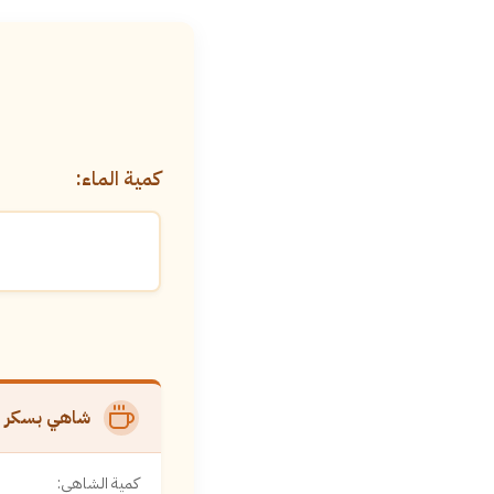
Ski
t
conten
كمية الماء:
شاهي بسكر (م
كمية الشاهي: