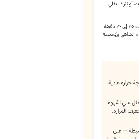
، أو يُترك ليغلي
تُخفف النار إلى أقل درجة ممكنة، أو يُوضع الإبريق على شمعة. ثم يُضاف الشاهي، ويُترك لمدة ٢٥ إلى ٣٠ دقيقة
َّم الشاهي ويُستمتع
ة حرارة عادية
مثل غلي القهوة
فيف المراره.
سيطة — على
سبيل المثال: استخدام ١٨ جرامًا بدلًا من ١٢ جرامًا — للحصول على نفس مستوى التخدير خلال ١٠