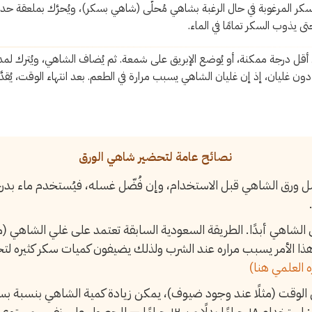
كر المرغوبة في حال الرغبة بشاهي مُحلّى (شاهي بسكر)، ويُحرَّك بملعقة حديد
دون غليان، إذ إن غليان الشاهي يسبب مرارة في الطعم. بعد انتهاء الوقت، يُقد
نصائح عامة لتحضير شاهي الورق
ل ورق الشاهي قبل الاستخدام، وإن فُضّل غسله، فيُستخدم ماء بدرج
اق الشاهي أبدًا. الطريقة السعودية السابقة تعتمد على غلي الشاهي (
ا الأمر يسبب مراره عند الشرب ولذلك يضيفون كميات سكر كثيره لتخ
 العلمي هنا)
الوقت (مثلًا عند وجود ضيوف)، يمكن زيادة كمية الشاهي بنسبة ب