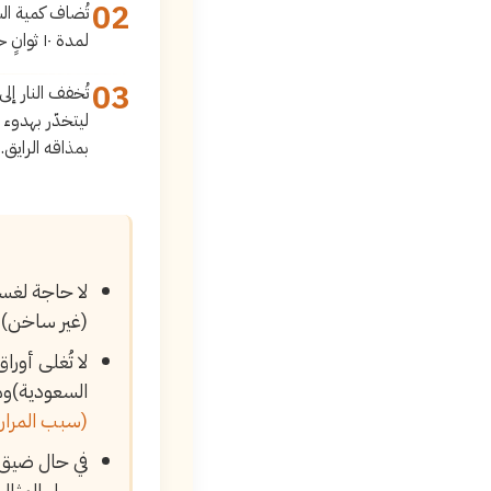
02
تُضاف كمية الس
لمدة ١٠ ثوانٍ حتى يذوب السكر تمامًا في الماء.
03
ليتخدّر بهدوء 
بمذاقه الرايق.
لا حاجة لغس
(غير ساخن).
لا تُغلى أور
السعودية)وهذ
(سبب المراره
في حال ضيق 