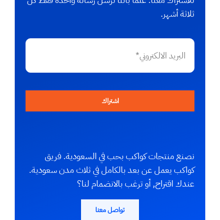
ثلاثة أشهر.
اشتراك
نصنع منتجات كواكب بحب في السعودية. فريق
كواكب يعمل عن بعد بالكامل في ثلاث مدن سعودية.
عندك اقتراح, أو ترغب بالانضمام لنا؟
تواصل معنا