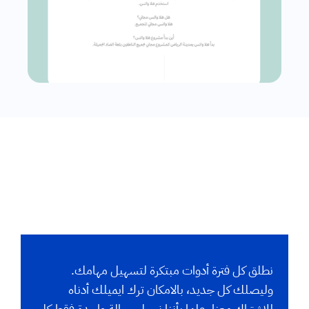
نطلق كل فترة أدوات مبتكرة لتسهيل مهامك.
وليصلك كل جديد، بالامكان ترك ايميلك أدناه
للاشتراك معنا. علما بأننا نرسل رسالة واحدة فقط كل