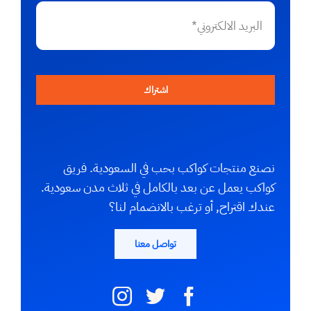
اشتراك
نصنع منتجات كواكب بحب في السعودية. فريق
كواكب يعمل عن بعد بالكامل في ثلاث مدن سعودية.
عندك اقتراح, أو ترغب بالانضمام لنا؟
تواصل معنا