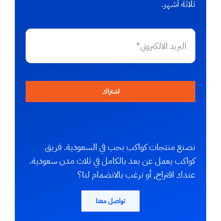
ثلاثة أشهر.
اشتراك
نصنع منتجات كواكب بحب في السعودية. فريق
كواكب يعمل عن بعد بالكامل في ثلاث مدن سعودية.
عندك اقتراح, أو ترغب بالانضمام لنا؟
تواصل معنا