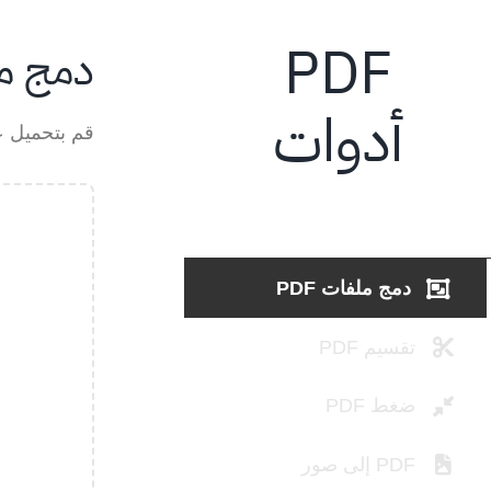
Ski
PDF
t
دمج ملف
conten
أدوات
قم بتحميل عدة ملفات PDF
دمج ملفات PDF
تقسيم PDF
ضغط PDF
PDF إلى صور