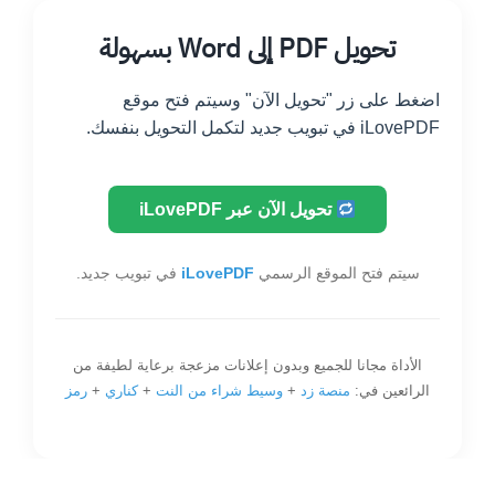
Ski
تحويل PDF إلى Word بسهولة
t
conten
اضغط على زر "تحويل الآن" وسيتم فتح موقع
iLovePDF في تبويب جديد لتكمل التحويل بنفسك.
تحويل الآن عبر iLovePDF
سيتم فتح الموقع الرسمي
iLovePDF
في تبويب جديد.
الأداة مجانا للجميع وبدون إعلانات مزعجة برعاية لطيفة من
الرائعين في:
منصة زد
+
وسيط شراء من النت
+
كناري
+
رمز