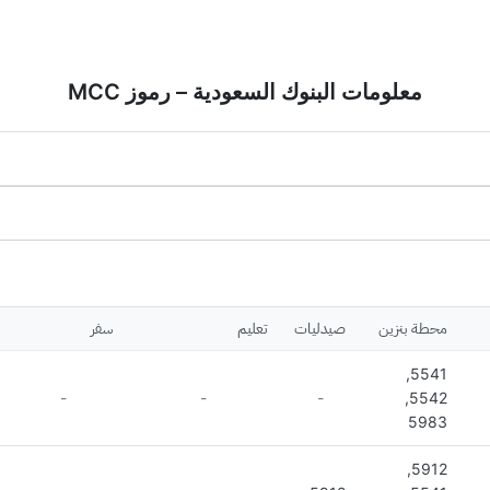
معلومات البنوك السعودية – رموز MCC
محطة بنزين
صيدليات
تعليم
سفر
5541,
-
-
-
5542,
5983
5912,