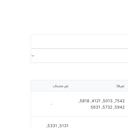
غيرها
غير مصنف
7542, 5013, 4121, 5818,
-
5942, 5732, 5631
5131, 5331,