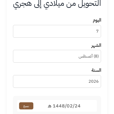
التحويل من ميلادي إلى هجري
اليوم
الشهر
السنة
1448/02/24 هـ
نسخ