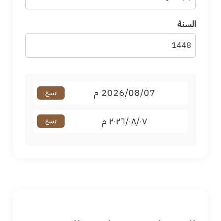
السنة
2026/08/07 م
نسخ
٢٠٢٦/٠٨/٠٧ م
نسخ