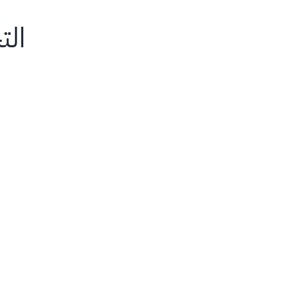
الت
Skip
to
content