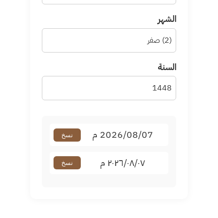
الشهر
السنة
2026/08/07 م
نسخ
٢٠٢٦/٠٨/٠٧ م
نسخ