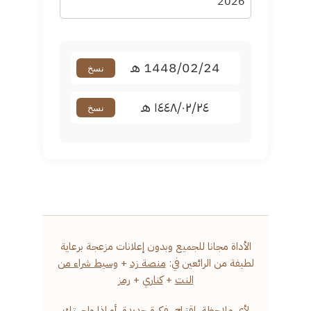
1448/02/24 هـ
نسخ
١٤٤٨/٠٢/٢٤ هـ
نسخ
الأداة مجانا للجميع وبدون إعلانات مزعجة برعاية
لطيفة من الرائعين في:
منصة زد
+
وسيط شراء من
النت
+
كناري
+
رمز
لأي ملاحظة، اقتراح، فكرة جديدة، أو إذا واجهتك