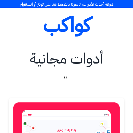
Ski
لمعرفة أحدث الأدوات، تابعونا بالضغط هنا على
تويتر
أو
انستقرام
t
كواكب
conten
أدوات مجانية
0