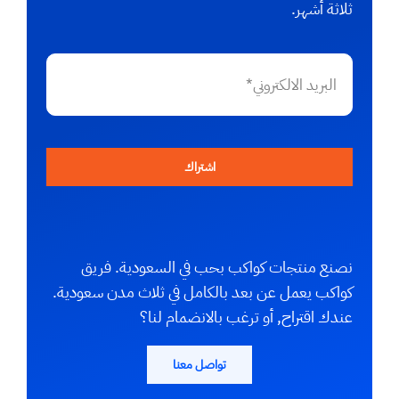
ثلاثة أشهر.
اشتراك
نصنع منتجات كواكب بحب في السعودية. فريق
كواكب يعمل عن بعد بالكامل في ثلاث مدن سعودية.
عندك اقتراح, أو ترغب بالانضمام لنا؟
تواصل معنا