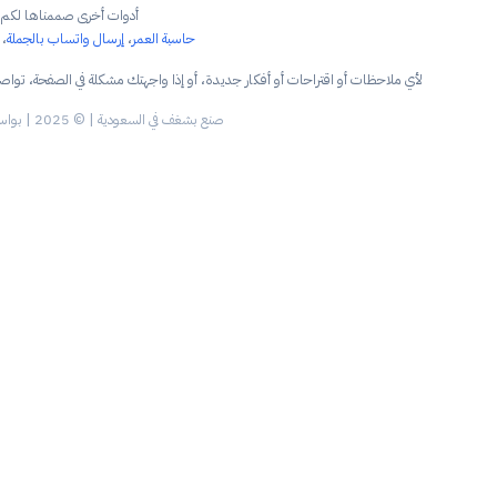
أدوات أخرى صممناها لكم:
مر
،
إرسال واتساب بالجملة
،
وزنية الشاي
جهتك مشكلة في الصفحة، تواصل معنا وسيتم الرد بنفس اليوم:
info@kwakeb.com
ة | © 2025 | بواسطة
منصة كواكب