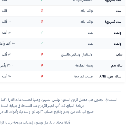
١٠٠ ألف
٪٤.٧٣
٪٥.١٣
٪٥.١٠
—
٪٤.٩٠
١٠٠ ألف
—
—
٪٥.٠٠
—
٪٤.٨٠
٥٠ ألف
—
٪٤.٣٦
٪٤.٣٣
٪٤.١٩
٪٤.٠٤
٢٠٠ ألف وأعلى
٪٥.٠٢
٪٤.٨٧
٪٤.٨٤
٪٤.٦٨
٪٤.٤٢
٢٥ ألف
—
—
٪٤.٣١
٪٤.١٢
٪٣.٧٤
٢٥٠٠١ وأعلى
٪٥.٠٤
٪٤.٩٧
٪٥.٠٤
—
٪٤.٨٦
٥٠ ألف
٪٤.٨٨
٪٤.٦٢
٪٤.٦٨
—
٪٤.٣٢
ا تحسب عائد الفترة، كما أنها مبلغ الحد الأدنى لفتح الحساب الموضح بالجدول وقد تزيد
اح عند الاستحقاق بنهاية المدة وتقل النسبة عند اختيار الأرباح مقدما.
دائع الإسلامية وأدوات الدخل الثابت” على منصة إكس
@blockchaino
ون إعلانات مزعجة برعاية الرائعين:
سيارة
+
الشاري
+
رمز