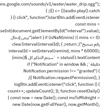
ions.google.com/sounds/v1/water/water_drip.ogg”);
audio.play().catch(() => {}); }
startBtn.addEventListener(“click”, function () {
const mins =
seInt(document.getElementById(“interval”).value);
if (isNaN(mins) || mins <= 0) { alert("يرجى إدخال
رقم صحيح"); return; } clearInterval(intervalId);
intervalId = setInterval(remind, mins * 60000);
statusEl.textContent = `سيتم التذكير كل ${mins}
دقيقة`; if ("Notification" in window &&
Notification.permission !== "granted") {
Notification.requestPermission(); } });
logBtn.addEventListener("click", function () {
count++; updateCount(); }); function resetDaily()
{ const now = new Date(); const msToMidnight =
new Date(now.getFullYear(), now.getMonth(),