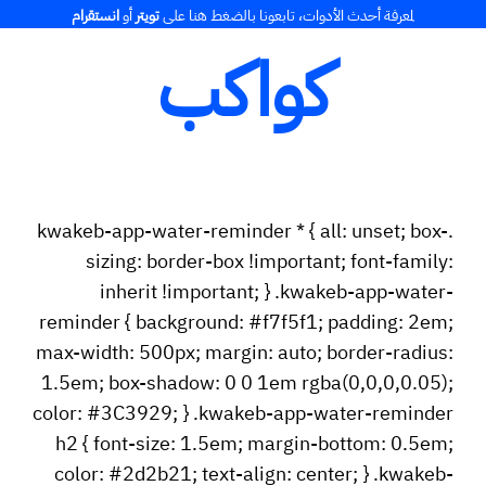
Ski
لمعرفة أحدث الأدوات، تابعونا بالضغط هنا على
تويتر
أو
انستقرام
t
كواكب
conten
.kwakeb-app-water-reminder * { all: unset; box-
sizing: border-box !important; font-family:
inherit !important; } .kwakeb-app-water-
reminder { background: #f7f5f1; padding: 2em;
max-width: 500px; margin: auto; border-radius:
1.5em; box-shadow: 0 0 1em rgba(0,0,0,0.05);
color: #3C3929; } .kwakeb-app-water-reminder
h2 { font-size: 1.5em; margin-bottom: 0.5em;
color: #2d2b21; text-align: center; } .kwakeb-