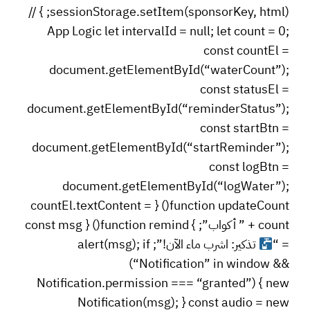
sessionStorage.setItem(sponsorKey, html); } //
App Logic let intervalId = null; let count = 0;
const countEl =
document.getElementById(“waterCount”);
const statusEl =
document.getElementById(“reminderStatus”);
const startBtn =
document.getElementById(“startReminder”);
const logBtn =
document.getElementById(“logWater”);
function updateCount() { countEl.textContent =
count + ” أكواب”; } function remind() { const msg
= “
تذكير: اشرب ماء الآن!”; alert(msg); if
(“Notification” in window &&
Notification.permission === “granted”) { new
Notification(msg); } const audio = new