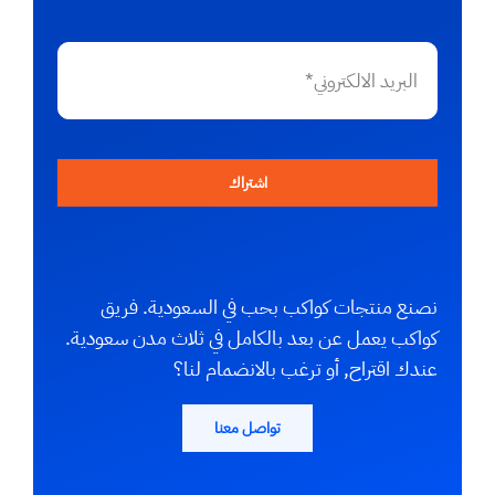
اشتراك
نصنع منتجات كواكب بحب في السعودية. فريق
كواكب يعمل عن بعد بالكامل في ثلاث مدن سعودية.
عندك اقتراح, أو ترغب بالانضمام لنا؟
تواصل معنا