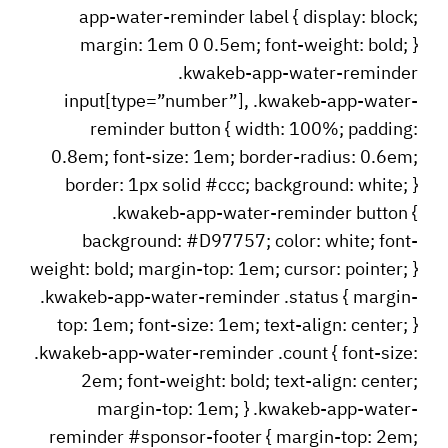
app-water-reminder label { display: block;
margin: 1em 0 0.5em; font-weight: bold; }
.kwakeb-app-water-reminder
input[type=”number”], .kwakeb-app-water-
reminder button { width: 100%; padding:
0.8em; font-size: 1em; border-radius: 0.6em;
border: 1px solid #ccc; background: white; }
.kwakeb-app-water-reminder button {
background: #D97757; color: white; font-
weight: bold; margin-top: 1em; cursor: pointer; }
.kwakeb-app-water-reminder .status { margin-
top: 1em; font-size: 1em; text-align: center; }
.kwakeb-app-water-reminder .count { font-size:
2em; font-weight: bold; text-align: center;
margin-top: 1em; } .kwakeb-app-water-
reminder #sponsor-footer { margin-top: 2em;