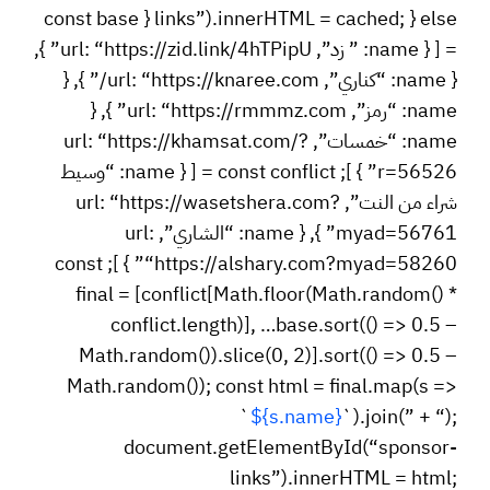
links”).innerHTML = cached; } else { const base
= [ { name: ” زد”, url: “https://zid.link/4hTPipU” },
{ name: “كناري”, url: “https://knaree.com/” }, {
name: “رمز”, url: “https://rmmmz.com” }, {
name: “خمسات”, url: “https://khamsat.com/?
r=56526” } ]; const conflict = [ { name: “وسيط
شراء من النت”, url: “https://wasetshera.com?
myad=56761” }, { name: “الشاري”, url:
“https://alshary.com?myad=58260” } ]; const
final = [conflict[Math.floor(Math.random() *
conflict.length)], …base.sort(() => 0.5 –
Math.random()).slice(0, 2)].sort(() => 0.5 –
Math.random()); const html = final.map(s =>
`
${s.name}
`).join(” + “);
document.getElementById(“sponsor-
links”).innerHTML = html;